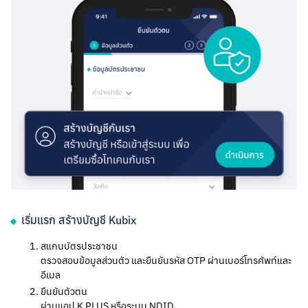
เริ่มแรก สร้างบัญชี Kubix
สแกนบัตรประชาชน
ตรวจสอบข้อมูลส่วนตัว และยืนยันรหัส OTP ผ่านเบอร์โทรศัพท์และ
อีเมล
ยืนยันตัวตน
ผ่านแอป K PLUS หรือระบบ NDID