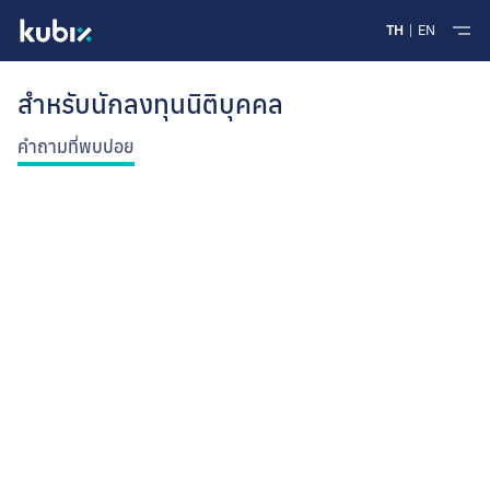
TH
EN
สำหรับนักลงทุนนิติบุคคล
คำถามที่พบบ่อย