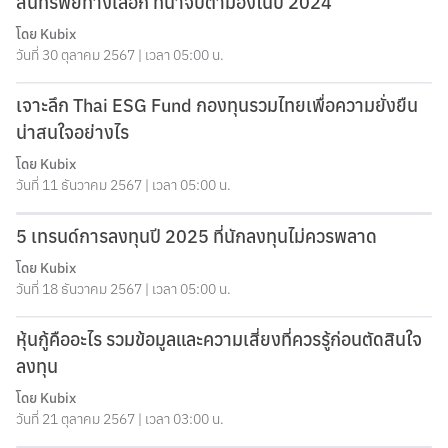
สินทรัพย์ทางเลือก ที่น่าจับตามองในปี 2024
โดย
Kubix
วันที่ 30 ตุลาคม 2567 | เวลา 05:00 น.
เจาะลึก Thai ESG Fund กองทุนรวมไทยเพื่อความยั่งยืน
น่าสนใจอย่างไร
โดย
Kubix
วันที่ 11 ธันวาคม 2567 | เวลา 05:00 น.
5 เทรนด์การลงทุนปี 2025 ที่นักลงทุนไม่ควรพลาด
โดย
Kubix
วันที่ 18 ธันวาคม 2567 | เวลา 05:00 น.
หุ้นกู้คืออะไร รวมข้อมูลและความเสี่ยงที่ควรรู้ก่อนตัดสินใจ
ลงทุน
โดย
Kubix
วันที่ 21 ตุลาคม 2567 | เวลา 03:00 น.