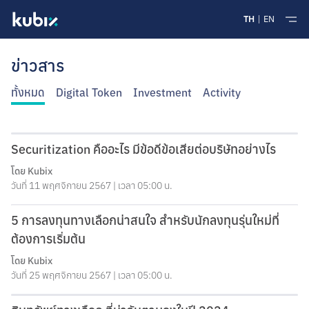
TH
EN
ข่าวสาร
ทั้งหมด
Digital Token
Investment
Activity
Securitization คืออะไร มีข้อดีข้อเสียต่อบริษัทอย่างไร
โดย
Kubix
วันที่ 11 พฤศจิกายน 2567 | เวลา 05:00 น.
5 การลงทุนทางเลือกน่าสนใจ สำหรับนักลงทุนรุ่นใหม่ที่
ต้องการเริ่มต้น
โดย
Kubix
วันที่ 25 พฤศจิกายน 2567 | เวลา 05:00 น.